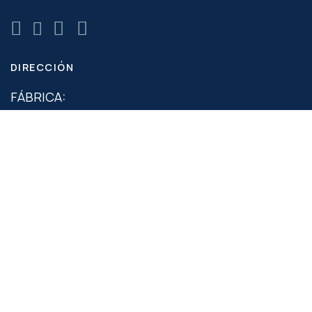
DIRECCIÓN
FÁBRICA:
Rodovia PR – 317, Km 105, Nº 5.187
CEP: 87065-005 – Parque Industrial
Maringá/PR
+55 44 3218-1656
CENTRO DE DISTRIBUCIÓN MG:
Rua Um, Nº 624
CEP: 33203-440 – Nova Pampulha
Vespasiano/MG
+55 31 3186-0154
+55 31 98624-9563
2025© - Maxbelt Reservados todos los derechos. | Design