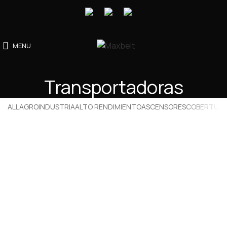
MENU
Transportadoras
ALL
AGROINDUSTRIA
ALTO RENDIMIENTO
ASCENSORES
COBERTUR
Cintas Transportadoras
Correas
Productos
Transportadoras