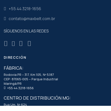
+55 44 3218-1656
contato@maxbelt.com.br
SÍGUENOS EN LAS REDES
DIRECCIÓN
FÁBRICA:
Rodovia PR – 317, Km 105, Nº 5.187
CEP: 87065-005 – Parque Industrial
Maringá/PR
+55 44 3218-1656
CENTRO DE DISTRIBUCIÓN MG:
Rua Um, Nº 624
CEP: 33203-440 – Nova Pampulha